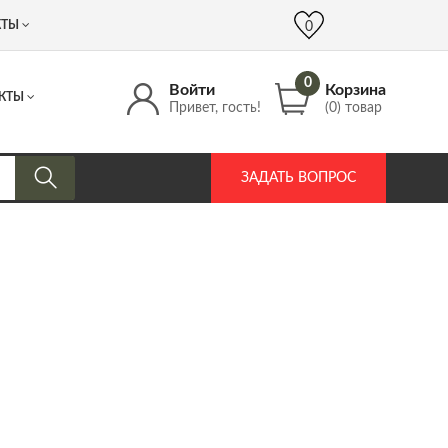
 (917) 537 17 16
info@DrozdPcp.ru
0
КТЫ
0
0
Войти
Корзина
КТЫ
Привет, гость!
(0) товар
ЗАДАТЬ ВОПРОС