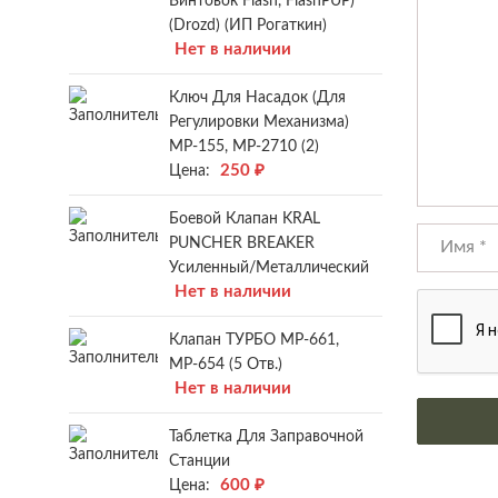
Винтовок Flash, FlashPUP)
(Drozd) (ИП Рогаткин)
Нет в наличии
Ключ Для Насадок (для
Регулировки Механизма)
МР-155, МР-2710 (2)
250
₽
Цена:
Боевой Клапан KRAL
PUNCHER BREAKER
Усиленный/металлический
Нет в наличии
Клапан ТУРБО МР-661,
МР-654 (5 Отв.)
Нет в наличии
Таблетка Для Заправочной
Станции
600
₽
Цена: