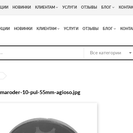
+7
Адрес: г. Москва, Люберцы, Котельнический проезд 13
КЦИИ
НОВИНКИ
КЛИЕНТАМ
УСЛУГИ
ОТЗЫВЫ
БЛОГ
КОНТА
КЦИИ
НОВИНКИ
КЛИЕНТАМ
УСЛУГИ
ОТЗЫВЫ
БЛОГ
КОНТА
maroder-10-pul-55mm-agioso.jpg