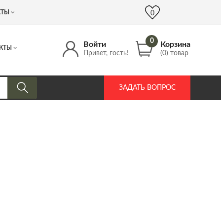
 (917) 537 17 16
info@DrozdPcp.ru
0
КТЫ
0
0
Войти
Корзина
КТЫ
Привет, гость!
(0) товар
ЗАДАТЬ ВОПРОС