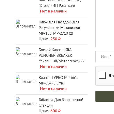
Винтовок Flash, FlashPUP)
(Drozd) (ИП Рогаткин)
Нет в наличии
Ключ Для Насадок (для
Регулировки Механизма)
МР-155, МР-2710 (2)
250
₽
Цена:
Боевой Клапан KRAL
PUNCHER BREAKER
Усиленный/металлический
Нет в наличии
Клапан ТУРБО МР-661,
МР-654 (5 Отв.)
Нет в наличии
Таблетка Для Заправочной
Станции
600
₽
Цена: