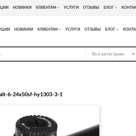
+7
Адрес: г. Москва, Люберцы, Котельнический проезд 13
КЦИИ
НОВИНКИ
КЛИЕНТАМ
УСЛУГИ
ОТЗЫВЫ
БЛОГ
КОНТА
КЦИИ
НОВИНКИ
КЛИЕНТАМ
УСЛУГИ
ОТЗЫВЫ
БЛОГ
КОНТА
alt-6-24x50sf-hy1303-3-1