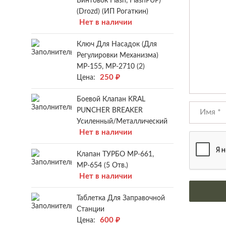
Винтовок Flash, FlashPUP)
(Drozd) (ИП Рогаткин)
Нет в наличии
Ключ Для Насадок (для
Регулировки Механизма)
МР-155, МР-2710 (2)
250
₽
Цена:
Боевой Клапан KRAL
PUNCHER BREAKER
Усиленный/металлический
Нет в наличии
Клапан ТУРБО МР-661,
МР-654 (5 Отв.)
Нет в наличии
Таблетка Для Заправочной
Станции
600
₽
Цена: