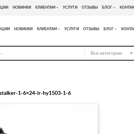
+7
Адрес: г. Москва, Люберцы, Котельнический проезд 13
КЦИИ
НОВИНКИ
КЛИЕНТАМ
УСЛУГИ
ОТЗЫВЫ
БЛОГ
КОНТА
КЦИИ
НОВИНКИ
КЛИЕНТАМ
УСЛУГИ
ОТЗЫВЫ
БЛОГ
КОНТА
stalker-1-6×24-ir-hy1503-1-6