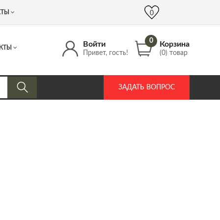
 (917) 537 17 16
info@DrozdPcp.ru
0
КТЫ
0
0
Войти
Корзина
КТЫ
Привет, гость!
(0) товар
ЗАДАТЬ ВОПРОС