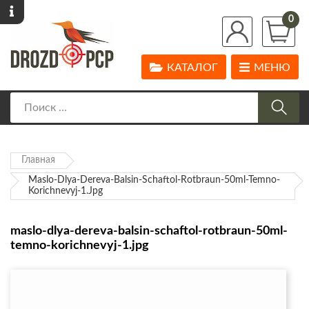
0
КАТАЛОГ
МЕНЮ
Главная
Maslo-Dlya-Dereva-Balsin-Schaftol-Rotbraun-50ml-Temno-
Korichnevyj-1.jpg
maslo-dlya-dereva-balsin-schaftol-rotbraun-50ml-
temno-korichnevyj-1.jpg