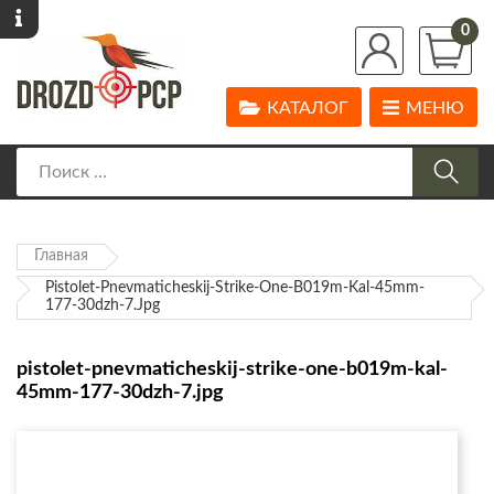
0
КАТАЛОГ
МЕНЮ
Главная
Pistolet-Pnevmaticheskij-Strike-One-B019m-Kal-45mm-
177-30dzh-7.jpg
pistolet-pnevmaticheskij-strike-one-b019m-kal-
45mm-177-30dzh-7.jpg