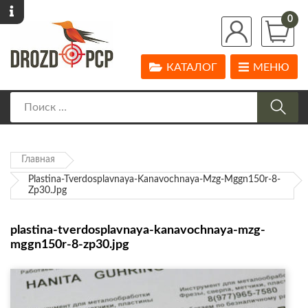
0
КАТАЛОГ
МЕНЮ
Главная
Plastina-Tverdosplavnaya-Kanavochnaya-Mzg-Mggn150r-8-
Zp30.jpg
plastina-tverdosplavnaya-kanavochnaya-mzg-
mggn150r-8-zp30.jpg