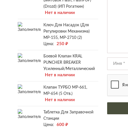
Винтовок Flash, FlashPUP)
(Drozd) (ИП Рогаткин)
Нет в наличии
Ключ Для Насадок (для
Регулировки Механизма)
МР-155, МР-2710 (2)
250
₽
Цена:
Боевой Клапан KRAL
PUNCHER BREAKER
Усиленный/металлический
Нет в наличии
Клапан ТУРБО МР-661,
МР-654 (5 Отв.)
Нет в наличии
Таблетка Для Заправочной
Станции
600
₽
Цена: