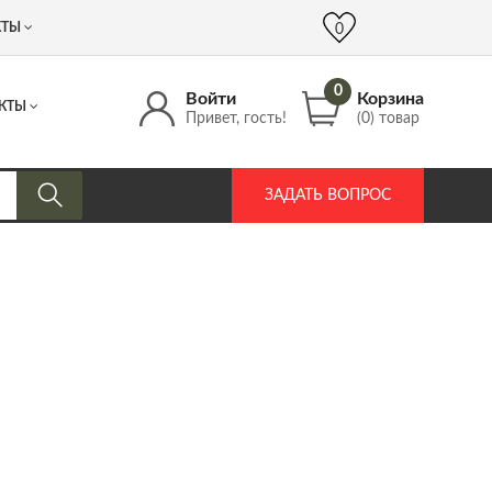
 (917) 537 17 16
info@DrozdPcp.ru
0
КТЫ
0
0
Войти
Корзина
КТЫ
Привет, гость!
(0) товар
ЗАДАТЬ ВОПРОС