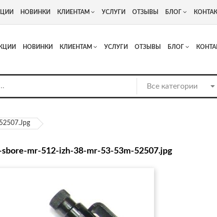
+7
Адрес: г. Москва, Люберцы, Котельнический проезд 13
КЦИИ
НОВИНКИ
КЛИЕНТАМ
УСЛУГИ
ОТЗЫВЫ
БЛОГ
КОНТА
КЦИИ
НОВИНКИ
КЛИЕНТАМ
УСЛУГИ
ОТЗЫВЫ
БЛОГ
КОНТА
-52507.jpg
v-sbore-mr-512-izh-38-mr-53-53m-52507.jpg