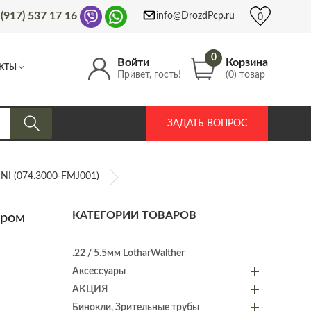
 (917) 537 17 16
info@DrozdPcp.ru
0
0
Войти
Корзина
КТЫ
Привет, гость!
(0) товар
ЗАДАТЬ ВОПРОС
INI (074.3000-FMJ001)
КАТЕГОРИИ ТОВАРОВ
ором
.22 / 5.5мм LotharWalther
Аксессуары
АКЦИЯ
Бинокли, Зрительные трубы