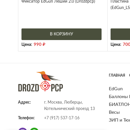
Фиксатор EdGun Леший 2.0 (Drozdpcp)
Пластина 
(EdGun_LS
В КОРЗИНУ
990
₽
70
Цена:
Цена:
ГЛАВНАЯ
EdGun
Баллоны
Адрес:
г. Москва, Люберцы,
БИАТЛО
Котельнический проезд 13
Весы
Телефон:
+7 (917) 537-17-16
ЗИП и Тю