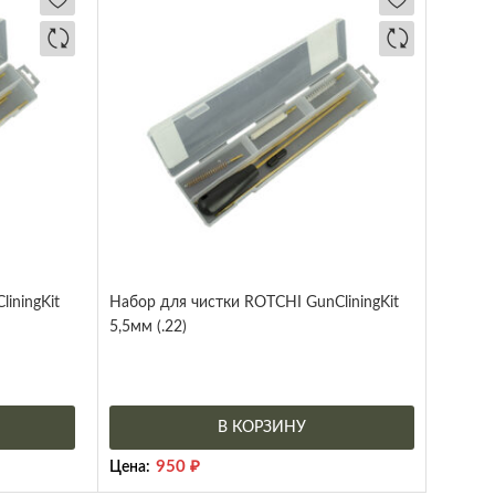
iningKit
Набор для чистки ROTCHI GunCliningKit
5,5мм (.22)
В КОРЗИНУ
950
₽
Цена: