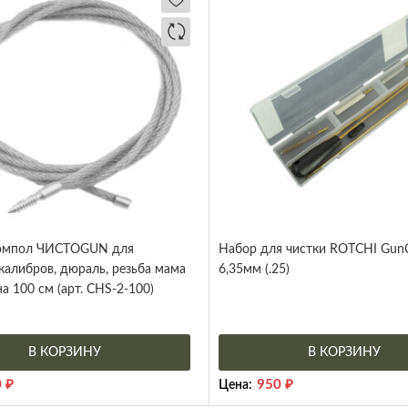
омпол ЧИСТОGUN для
Набор для чистки ROTCHI GunCl
калибров, дюраль, резьба мама
6,35мм (.25)
на 100 см (арт. CHS-2-100)
В КОРЗИНУ
В КОРЗИНУ
0
₽
950
₽
Цена: