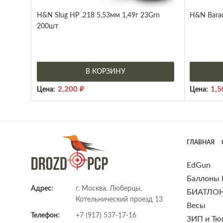
H&N Slug HP .218 5,53мм 1,49г 23Grn
H&N Barac
200шт
В КОРЗИНУ
2,200
₽
1,
Цена:
Цена:
ГЛАВНАЯ
EdGun
Баллоны
Адрес:
г. Москва, Люберцы,
БИАТЛО
Котельнический проезд 13
Весы
Телефон:
+7 (917) 537-17-16
ЗИП и Тю