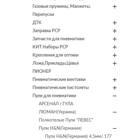
Газовые пружины, Манжеты,
Перепуски
ДТК
Заправка PCP
Запчасти для пневматики
КИТ Наборы PCP
Крепления для оптики
Ложа,Приклады,Цевья
ПИОНЕР
Пневматические винтовки
Пневматические пистолеты
Пули для пневматики
АРСЕНАЛ г.ТУЛА
ЛЮМАН(Украина)
Полнотелые Пули "ЛЕВЕС"
Пули H&N(Германия)
Пули H&N(Германия) 4,5мм/.177