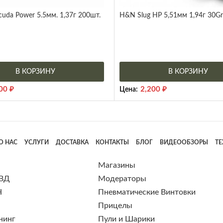
uda Power 5.5мм. 1,37г 200шт.
H&N Slug HP 5,51мм 1,94г 30G
В КОРЗИНУ
В КОРЗИНУ
500
₽
2,200
₽
Цена:
О НАС
УСЛУГИ
ДОСТАВКА
КОНТАКТЫ
БЛОГ
ВИДЕООБЗОРЫ
Т
Магазины
 ВД
Модераторы
Н
Пневматические Винтовки
Прицелы
нинг
Пули и Шарики