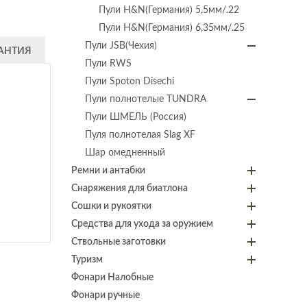
Пули H&N(Германия) 5,5мм/.22
Пули H&N(Германия) 6,35мм/.25
Пули JSB(Чехия)
АНТИЯ
Пули RWS
Пули Spoton Disechi
Пули полнотелые TUNDRA
Пули ШМЕЛЬ (Россия)
Пуля полнотелая Slag XF
Шар омедненный
Ремни и антабки
Снаряжения для биатлона
Сошки и рукоятки
Средства для ухода за оружием
Ствольные заготовки
Туризм
Фонари Налобные
Фонари ручные