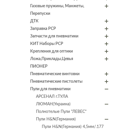
Газовые пружины, Манжеты,
Перепуски
ДТК
Заправка PCP
Запчасти для пневматики
КИТ Наборы PCP
Крепления для оптики
Ложа,Приклады,Цевья
ПИОНЕР
Пневматические винтовки
Пневматические пистолеты
Пули для пневматики
АРСЕНАЛ г.ТУЛА
ЛЮМАН(Украина)
Полнотелые Пули "ЛЕВЕС"
Пули H&N(Германия)
Пули H&N(Германия) 4,5мм/.177