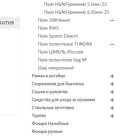
Пули H&N(Германия) 5,5мм/.22
Пули H&N(Германия) 6,35мм/.25
Пули JSB(Чехия)
АНТИЯ
Пули RWS
Пули Spoton Disechi
Пули полнотелые TUNDRA
Пули ШМЕЛЬ (Россия)
Пуля полнотелая Slag XF
Шар омедненный
Ремни и антабки
Снаряжения для биатлона
Сошки и рукоятки
Средства для ухода за оружием
Ствольные заготовки
Туризм
Фонари Налобные
Фонари ручные