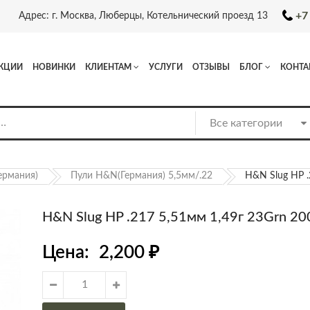
+7
Адрес: г. Москва, Люберцы, Котельнический проезд 13
КЦИИ
НОВИНКИ
КЛИЕНТАМ
УСЛУГИ
ОТЗЫВЫ
БЛОГ
КОНТА
ермания)
Пули H&N(Германия) 5,5мм/.22
H&N Slug HP .
H&N Slug HP .217 5,51мм 1,49г 23Grn 20
Цена:
2,200
₽