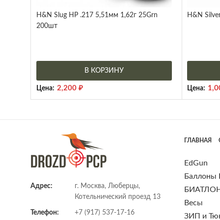
H&N Slug HP .217 5,51мм 1,62г 25Grn
H&N Silver
200шт
В КОРЗИНУ
2,200
₽
1,
Цена:
Цена:
ГЛАВНАЯ
EdGun
Баллоны
Адрес:
г. Москва, Люберцы,
БИАТЛО
Котельнический проезд 13
Весы
Телефон:
+7 (917) 537-17-16
ЗИП и Тю