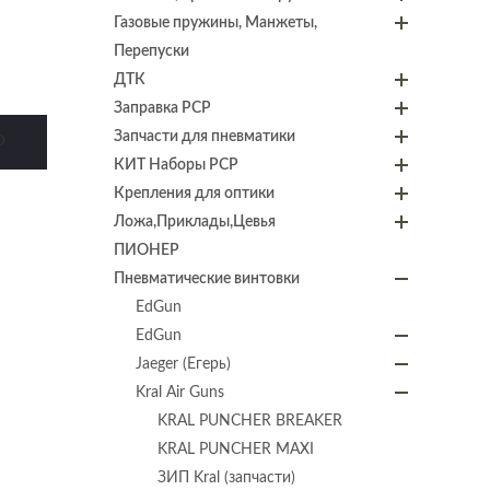
Газовые пружины, Манжеты,
Перепуски
ДТК
Заправка PCP
Запчасти для пневматики
D
КИТ Наборы PCP
Крепления для оптики
Ложа,Приклады,Цевья
ПИОНЕР
Пневматические винтовки
EdGun
EdGun
Jaeger (Егерь)
Kral Air Guns
KRAL PUNCHER BREAKER
KRAL PUNCHER MAXI
ЗИП Kral (запчасти)