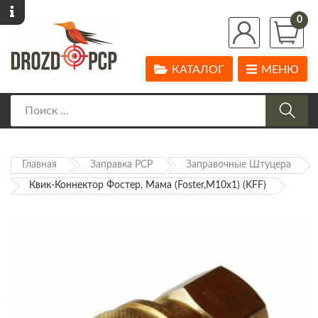
0
КАТАЛОГ
МЕНЮ
Главная
Заправка PCP
Заправочные Штуцера
Квик-Коннектор Фостер, Мама (Foster,М10х1) (KFF)