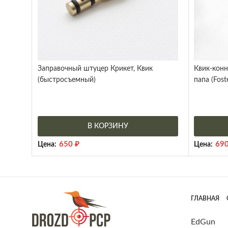
Заправочный штуцер Крикет, Квик
Квик-кон
(быстросъемный)
папа (Fost
В КОРЗИНУ
650
₽
69
Цена:
Цена:
ГЛАВНАЯ
EdGun