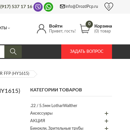
 (917) 537 17 16
info@DrozdPcp.ru
0
0
Войти
Корзина
КТЫ
Привет, гость!
(0) товар
ЗАДАТЬ ВОПРОС
R FFP (HY1615)
КАТЕГОРИИ ТОВАРОВ
HY1615)
.22 / 5.5мм LotharWalther
Аксессуары
АКЦИЯ
Бинокли, Зрительные трубы