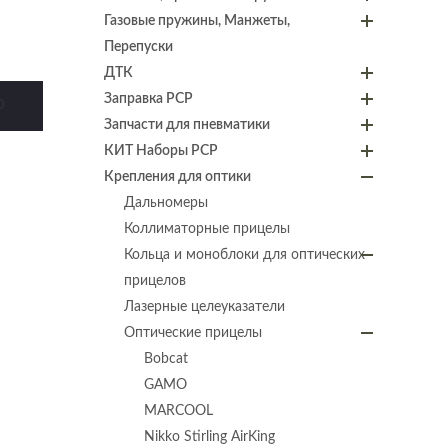
Газовые пружины, Манжеты,
Перепуски
ДТК
Заправка PCP
D
Запчасти для пневматики
КИТ Наборы PCP
Крепления для оптики
Дальномеры
Коллиматорные прицелы
Кольца и моноблоки для оптических
прицелов
Лазерные целеуказатели
Оптические прицелы
Bobcat
GAMO
MARCOOL
Nikko Stirling AirKing