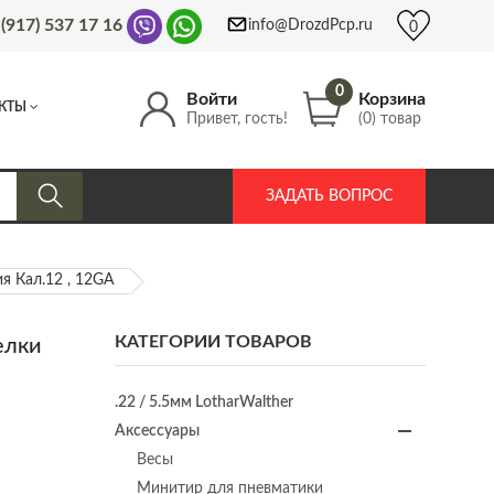
 (917) 537 17 16
info@DrozdPcp.ru
0
0
Войти
Корзина
КТЫ
Привет, гость!
(0) товар
ЗАДАТЬ ВОПРОС
 Кал.12 , 12GA
КАТЕГОРИИ ТОВАРОВ
елки
.22 / 5.5мм LotharWalther
Аксессуары
Весы
Минитир для пневматики