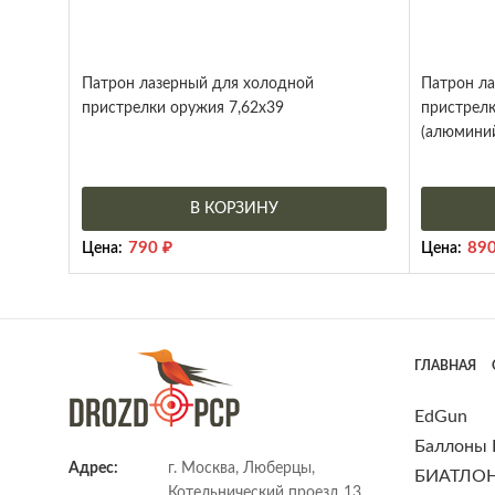
Патрон лазерный для холодной
Патрон л
пристрелки оружия 7,62х39
пристрелк
(алюминий
В КОРЗИНУ
790
₽
89
Цена:
Цена:
ГЛАВНАЯ
EdGun
Баллоны
Адрес:
г. Москва, Люберцы,
БИАТЛО
Котельнический проезд 13