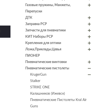
Газовые пружины, Манжеты,
Перепуски
ДТК
Заправка PCP
Запчасти для пневматики
D
КИТ Наборы PCP
Крепления для оптики
Ложа,Приклады,Цевья
ПИОНЕР
Пневматические винтовки
Пневматические пистолеты
KrugerGun
Stalker
STRIKE ONE
Калашников (Ижевск)
Пневматические Пистолеты Kral Air
Guns