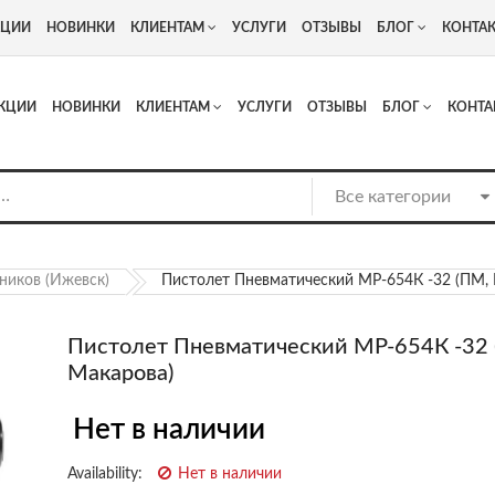
+7
Адрес: г. Москва, Люберцы, Котельнический проезд 13
КЦИИ
НОВИНКИ
КЛИЕНТАМ
УСЛУГИ
ОТЗЫВЫ
БЛОГ
КОНТА
КЦИИ
НОВИНКИ
КЛИЕНТАМ
УСЛУГИ
ОТЗЫВЫ
БЛОГ
КОНТА
ников (Ижевск)
Пистолет Пневматический МР-654К -32 (ПМ, 
Пистолет Пневматический МР-654К -32 
Макарова)
Нет в наличии
Availability:
Нет в наличии