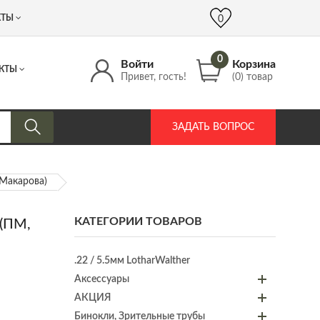
 (917) 537 17 16
info@DrozdPcp.ru
0
КТЫ
0
0
Войти
Корзина
КТЫ
Привет, гость!
(0) товар
ЗАДАТЬ ВОПРОС
Макарова)
КАТЕГОРИИ ТОВАРОВ
(ПМ,
.22 / 5.5мм LotharWalther
Аксессуары
АКЦИЯ
Бинокли, Зрительные трубы