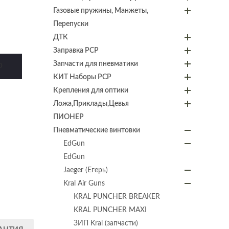
Газовые пружины, Манжеты,
Перепуски
ДТК
Заправка PCP
Запчасти для пневматики
D
КИТ Наборы PCP
Крепления для оптики
Ложа,Приклады,Цевья
ПИОНЕР
Пневматические винтовки
EdGun
EdGun
Jaeger (Егерь)
Kral Air Guns
KRAL PUNCHER BREAKER
KRAL PUNCHER MAXI
ЗИП Kral (запчасти)