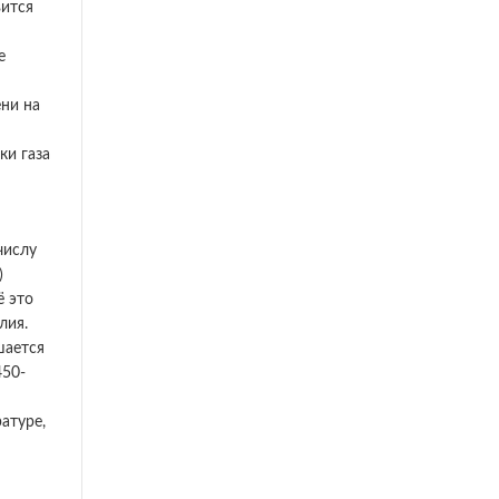
вится
е
ени на
ки газа
числу
)
ё это
лия.
шается
450-
атуре,