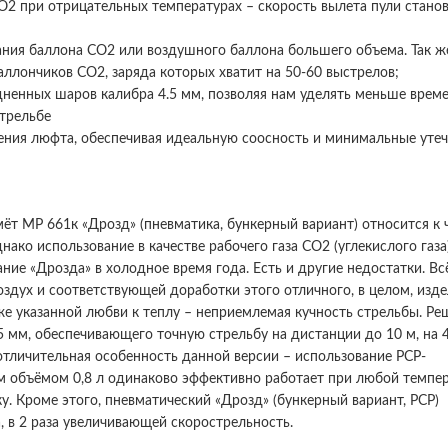
О2 при отрицательных температурах – скорость вылета пули стано
ания баллона СО2 или воздушного баллона большего объема. Так ж
аллончиков СО2, заряда которых хватит на 50-60 выстрелов;
дненных шаров калибра 4.5 мм, позволяя нам уделять меньше врем
стрельбе
ения люфта, обеспечивая идеальную соосность и минимальные утеч
т МР 661к «Дрозд» (пневматика, бункерный вариант) относится к 
ко использование в качестве рабочего газа СО2 (углекислого газа
ние «Дрозда» в холодное время года. Есть и другие недостатки. Вс
дух и соответствующей доработки этого отличного, в целом, изде
же указанной любви к теплу – неприемлемая кучность стрельбы. Ре
 мм, обеспечивающего точную стрельбу на дистанции до 10 м, на 
отличительная особенность данной версии – использование PCP-
 объёмом 0,8 л одинаково эффективно работает при любой темпер
. Кроме этого, пневматический «Дрозд» (бункерный вариант, РСР)
 в 2 раза увеличивающей скорострельность.