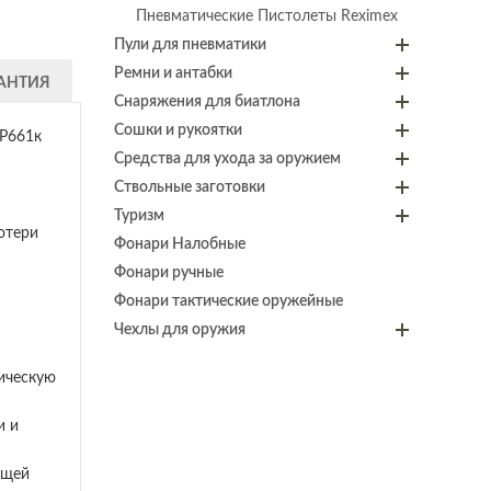
Пневматические Пистолеты Reximex
Пули для пневматики
Ремни и антабки
АНТИЯ
Снаряжения для биатлона
Сошки и рукоятки
МР661к
Средства для ухода за оружием
Ствольные заготовки
Туризм
отери
Фонари Налобные
Фонари ручные
Фонари тактические оружейные
Чехлы для оружия
тическую
и и
ющей