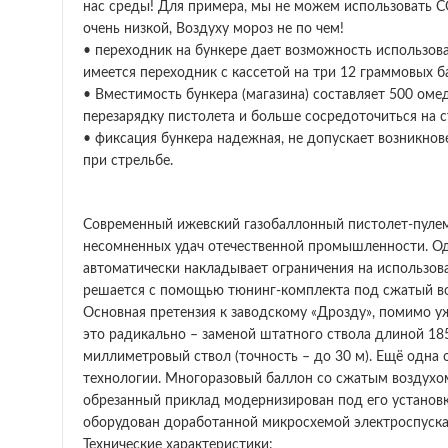
нас среды! Для примера, мы не можем использовать С
очень низкой, Воздуху мороз не по чем!
• переходник на бункере дает возможность использов
имеется переходник с кассетой на три 12 граммовых б
• Вместимость бункера (магазина) составляет 500 оме
перезарядку пистолета и больше сосредоточиться на 
• фиксация бункера надежная, не допускает возникнов
при стрельбе.
Современный ижевский газобаллонный пистолет-пулемё
несомненных удач отечественной промышленности. Одна
автоматически накладывает ограничения на использова
решается с помощью тюнинг-комплекта под сжатый воз
Основная претензия к заводскому «Дрозду», помимо у
это радикально – заменой штатного ствола длиной 185
миллиметровый ствол (точность – до 30 м). Ещё одна 
технологии. Многоразовый баллон со сжатым воздухом
обрезанный приклад модернизирован под его установку
оборудован доработанной микросхемой электроспуска,
Технические характеристики: