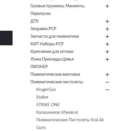
Газовые пружины, Манжеты,
Перепуски
ДТК
Заправка PCP
Запчасти для пневматики
D
КИТ Наборы PCP
Крепления для оптики
Ложа,Приклады,Цевья
ПИОНЕР
Пневматические винтовки
Пневматические пистолеты
KrugerGun
Stalker
STRIKE ONE
Калашников (Ижевск)
Пневматические Пистолеты Kral Air
Guns