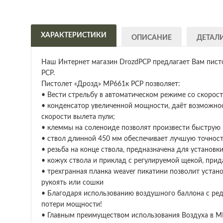
ХАРАКТЕРИСТИКИ
ОПИСАНИЕ
ДЕТАЛ
Наш Интернет магазин DrozdPCP предлагает Вам пист
PCP.
Пистолет «Дрозд» МР661к PCP позволяет:
• Вести стрельбу в автоматическом режиме со скорос
• конденсатор увеличенной мощности, даёт возможнос
скорости вылета пули;
• клеммы на соленоиде позволят произвести быструю 
• ствол длинной 450 мм обеспечивает лучшую точност
• резьба на конце ствола, предназначена для установк
• кожух ствола и приклад с регулируемой щекой, при
• трехгранная планка weaver пикатини позволит устан
рукоять или сошки
• Благодаря использованию воздушного баллона с ред
потери мощности!
• Главным преимуществом использования Воздуха в М