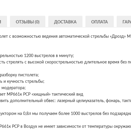
И
ОТЗЫВЫ (0)
ДОСТАВКА
ОПЛАТА
ГАР
олет с возможностью ведения автоматической стрельбы «Дрозд» 
трельностью 1200 выстрелов в минуту;
ть стрелять с высокой скорострельностью длительное время без п
разборку пистолета;
ь и кучность стрельбы;
и модератора;
дает МР661к PCP «хищный» тактический вид
овить дополнительный обвес: лазерный целиуказатель, фонарь, так
уктором на 0,8л мы получаем более 1000 выстрелов без подзарядк
Р661к PCP в Воздух не имеет зависимости от температуры окружа