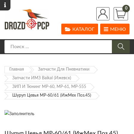
0
КАТАЛОГ
МЕНЮ
Главная
Запчасти Для Пневматики
Запчасти ИМЗ Baikal (Ижевск)
ЗИП И Тюнинг МР-60, МР-61, МР-555
Шуруп Цевья МР-60/61 (ИжМех Поз.45)
Шуруп Цевья МР-60/61 (ИжМех Поз.45)