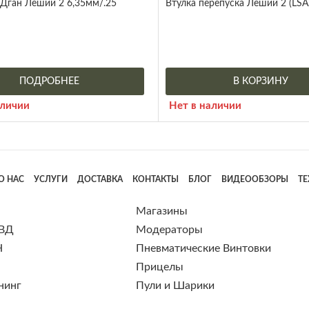
Дган Леший 2 6,35мм/.25
Втулка перепуска Леший 2 (LSA
ПОДРОБНЕЕ
В КОРЗИНУ
аличии
Нет в наличии
О НАС
УСЛУГИ
ДОСТАВКА
КОНТАКТЫ
БЛОГ
ВИДЕООБЗОРЫ
Т
Магазины
 ВД
Модераторы
Н
Пневматические Винтовки
Прицелы
нинг
Пули и Шарики