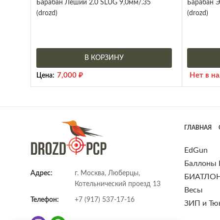
Барабан Леший 2.0 SLUG 9,0мм/.35
Барабан Э
(drozd)
(drozd)
В КОРЗИНУ
7,000
₽
Нет в н
Цена:
ГЛАВНАЯ
EdGun
Баллоны
Адрес:
г. Москва, Люберцы,
БИАТЛО
Котельнический проезд 13
Весы
Телефон:
+7 (917) 537-17-16
ЗИП и Тю