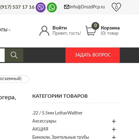
 (917) 537 17 16
info@DrozdPcp.ru
0
0
Войти
Корзина
КТЫ
Привет, гость!
(0) товар
ЗАДАТЬ ВОПРОС
росъемный)
КАТЕГОРИИ ТОВАРОВ
гера,
.22 / 5.5мм LotharWalther
Аксессуары
АКЦИЯ
Бинокли, Зрительные трубы