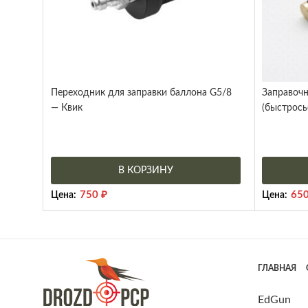
Переходник для заправки баллона G5/8
Заправоч
— Квик
(быстрос
В КОРЗИНУ
750
₽
65
Цена:
Цена:
ГЛАВНАЯ
EdGun