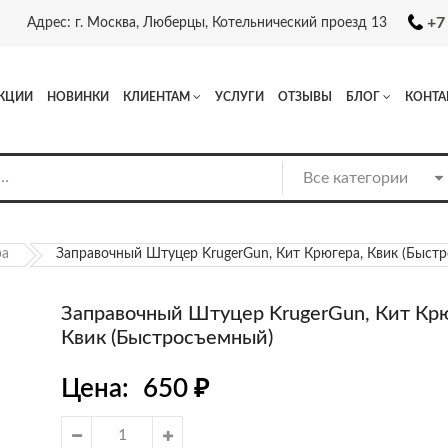
+7
Адрес: г. Москва, Люберцы, Котельнический проезд 13
КЦИИ
НОВИНКИ
КЛИЕНТАМ
УСЛУГИ
ОТЗЫВЫ
БЛОГ
КОНТА
ра
Заправочный Штуцер KrugerGun, Кит Крюгера, Квик (быст
Заправочный Штуцер KrugerGun, Кит Крю
Квик (быстросъемный)
Цена:
650
₽