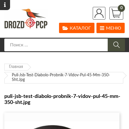
0
КАТАЛОГ
МЕНЮ
Главная
Puli-Jsb-Test-Diabolo-Probnik-7-Vidov-Pul-45-Mm-350-
Sht.jpg
puli-jsb-test-diabolo-probnik-7-vidov-pul-45-mm-
350-sht.jpg