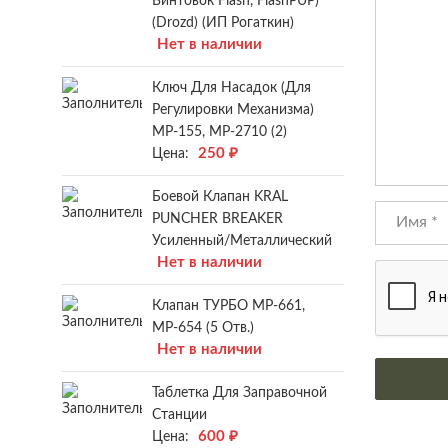
Винтовок Flash, FlashPUP)
(Drozd) (ИП Рогаткин)
Нет в наличии
Ключ Для Насадок (для
Регулировки Механизма)
МР-155, МР-2710 (2)
250
₽
Цена:
Боевой Клапан KRAL
PUNCHER BREAKER
Усиленный/металлический
Нет в наличии
Клапан ТУРБО МР-661,
МР-654 (5 Отв.)
Нет в наличии
Таблетка Для Заправочной
Станции
600
₽
Цена: