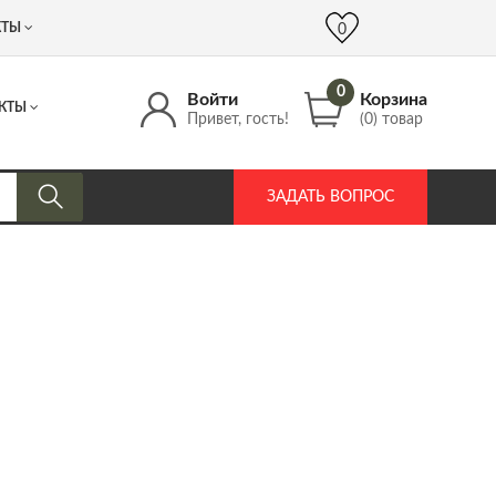
 (917) 537 17 16
info@DrozdPcp.ru
0
КТЫ
0
0
Войти
Корзина
КТЫ
Привет, гость!
(0) товар
ЗАДАТЬ ВОПРОС