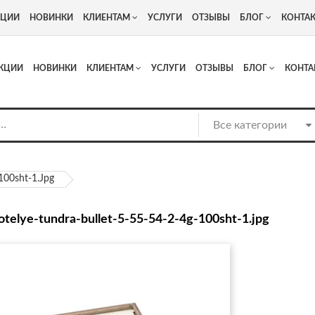
+7
Адрес: г. Москва, Люберцы, Котельнический проезд 13
КЦИИ
НОВИНКИ
КЛИЕНТАМ
УСЛУГИ
ОТЗЫВЫ
БЛОГ
КОНТА
КЦИИ
НОВИНКИ
КЛИЕНТАМ
УСЛУГИ
ОТЗЫВЫ
БЛОГ
КОНТА
-100sht-1.jpg
notelye-tundra-bullet-5-55-54-2-4g-100sht-1.jpg