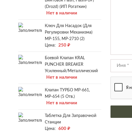
Винтовок Flash, FlashPUP)
(Drozd) (ИП Рогаткин)
Нет в наличии
Ключ Для Насадок (для
Регулировки Механизма)
МР-155, МР-2710 (2)
250
₽
Цена:
Боевой Клапан KRAL
PUNCHER BREAKER
Усиленный/металлический
Нет в наличии
Клапан ТУРБО МР-661,
МР-654 (5 Отв.)
Нет в наличии
Таблетка Для Заправочной
Станции
600
₽
Цена: