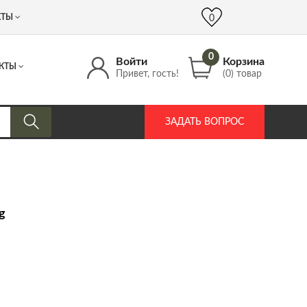
 (917) 537 17 16
info@DrozdPcp.ru
0
КТЫ
0
0
Войти
Корзина
КТЫ
Привет, гость!
(0) товар
ЗАДАТЬ ВОПРОС
g