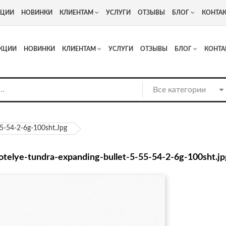
+7
Адрес: г. Москва, Люберцы, Котельнический проезд 13
КЦИИ
НОВИНКИ
КЛИЕНТАМ
УСЛУГИ
ОТЗЫВЫ
БЛОГ
КОНТА
КЦИИ
НОВИНКИ
КЛИЕНТАМ
УСЛУГИ
ОТЗЫВЫ
БЛОГ
КОНТА
55-54-2-6g-100sht.jpg
notelye-tundra-expanding-bullet-5-55-54-2-6g-100sht.jp