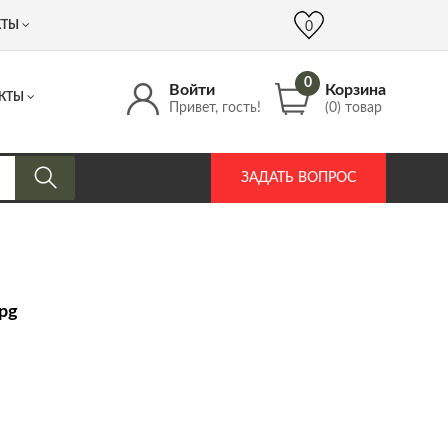
 (917) 537 17 16
info@DrozdPcp.ru
0
КТЫ
0
0
Войти
Корзина
КТЫ
Привет, гость!
(0) товар
ЗАДАТЬ ВОПРОС
jpg