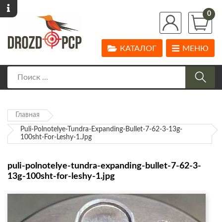
0
КАТАЛОГ
МЕНЮ
Главная
Puli-Polnotelye-Tundra-Expanding-Bullet-7-62-3-13g-
100sht-For-Leshy-1.jpg
puli-polnotelye-tundra-expanding-bullet-7-62-3-
13g-100sht-for-leshy-1.jpg