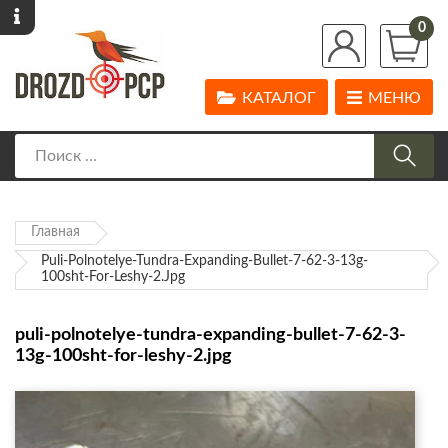
0
КАТАЛОГ
МЕНЮ
Главная
Puli-Polnotelye-Tundra-Expanding-Bullet-7-62-3-13g-
100sht-For-Leshy-2.jpg
puli-polnotelye-tundra-expanding-bullet-7-62-3-
13g-100sht-for-leshy-2.jpg