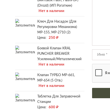
Винтовок Flash, FlashPUP)
(Drozd) (ИП Рогаткин)
Нет в наличии
Ключ Для Насадок (для
Регулировки Механизма)
МР-155, МР-2710 (2)
250
₽
Цена:
Боевой Клапан KRAL
PUNCHER BREAKER
Усиленный/металлический
Нет в наличии
Клапан ТУРБО МР-661,
МР-654 (5 Отв.)
Нет в наличии
Таблетка Для Заправочной
Станции
600
₽
Цена: