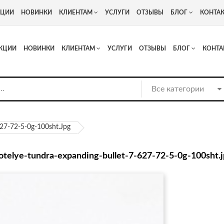
+7
Адрес: г. Москва, Люберцы, Котельнический проезд 13
КЦИИ
НОВИНКИ
КЛИЕНТАМ
УСЛУГИ
ОТЗЫВЫ
БЛОГ
КОНТА
КЦИИ
НОВИНКИ
КЛИЕНТАМ
УСЛУГИ
ОТЗЫВЫ
БЛОГ
КОНТА
627-72-5-0g-100sht.jpg
notelye-tundra-expanding-bullet-7-627-72-5-0g-100sht.