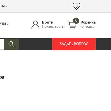
 (917) 537 17 16
info@DrozdPcp.ru
0
КТЫ
0
0
Войти
Корзина
КТЫ
Привет, гость!
(0) товар
ЗАДАТЬ ВОПРОС
jpg