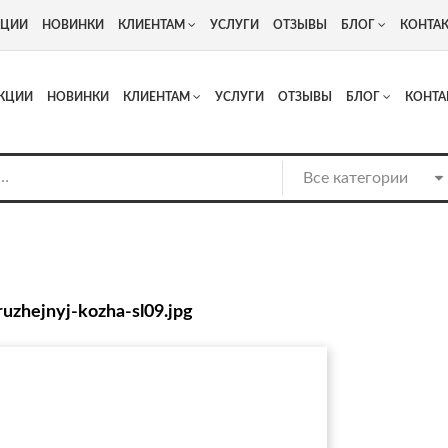
+7
Адрес: г. Москва, Люберцы, Котельнический проезд 13
КЦИИ
НОВИНКИ
КЛИЕНТАМ
УСЛУГИ
ОТЗЫВЫ
БЛОГ
КОНТА
КЦИИ
НОВИНКИ
КЛИЕНТАМ
УСЛУГИ
ОТЗЫВЫ
БЛОГ
КОНТА
uzhejnyj-kozha-sl09.jpg