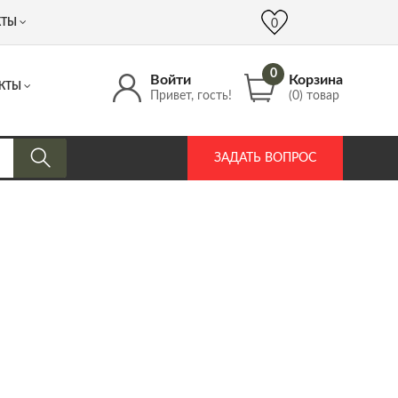
 (917) 537 17 16
info@DrozdPcp.ru
0
КТЫ
0
0
Войти
Корзина
КТЫ
Привет, гость!
(0) товар
ЗАДАТЬ ВОПРОС