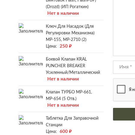
Винтовок Flash, FlashPUP)
(Drozd) (ИП Рогаткин)
Нет в наличии
Ключ Для Насадок (для
Регулировки Механизма)
МР-155, МР-2710 (2)
250
₽
Цена:
Боевой Клапан KRAL
PUNCHER BREAKER
Усиленный/металлический
Нет в наличии
Клапан ТУРБО МР-661,
МР-654 (5 Отв.)
Нет в наличии
Таблетка Для Заправочной
Станции
600
₽
Цена: