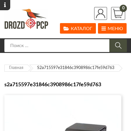
0
КАТАЛОГ
МЕНЮ
Главная
S2a715597e31846c3908986c17fe59d763
s2a715597e31846c3908986c17fe59d763