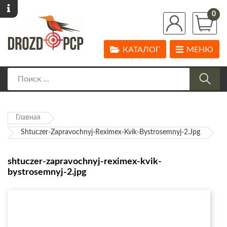
0
КАТАЛОГ
МЕНЮ
Главная
Shtuczer-Zapravochnyj-Reximex-Kvik-Bystrosemnyj-2.jpg
shtuczer-zapravochnyj-reximex-kvik-
bystrosemnyj-2.jpg