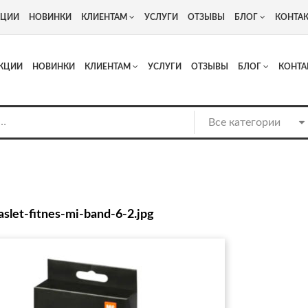
+7
Адрес: г. Москва, Люберцы, Котельнический проезд 13
КЦИИ
НОВИНКИ
КЛИЕНТАМ
УСЛУГИ
ОТЗЫВЫ
БЛОГ
КОНТА
КЦИИ
НОВИНКИ
КЛИЕНТАМ
УСЛУГИ
ОТЗЫВЫ
БЛОГ
КОНТА
aslet-fitnes-mi-band-6-2.jpg