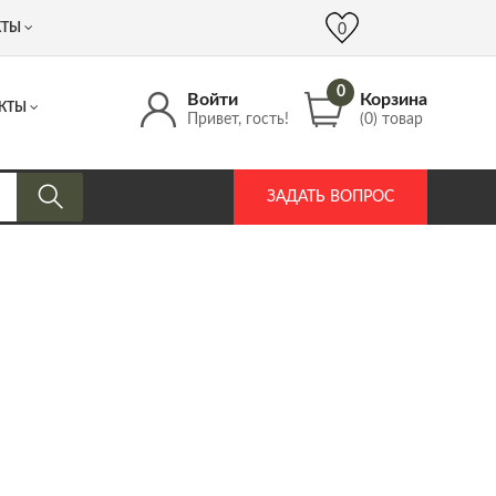
 (917) 537 17 16
info@DrozdPcp.ru
0
КТЫ
0
0
Войти
Корзина
КТЫ
Привет, гость!
(0) товар
ЗАДАТЬ ВОПРОС