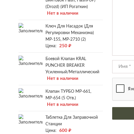
Винтовок Flash, FlashPUP)
(Drozd) (ИП Рогаткин)
Нет в наличии
Ключ Для Насадок (для
Регулировки Механизма)
МР-155, МР-2710 (2)
250
₽
Цена:
Боевой Клапан KRAL
PUNCHER BREAKER
Усиленный/металлический
Нет в наличии
Клапан ТУРБО МР-661,
МР-654 (5 Отв.)
Нет в наличии
Таблетка Для Заправочной
Станции
600
₽
Цена: