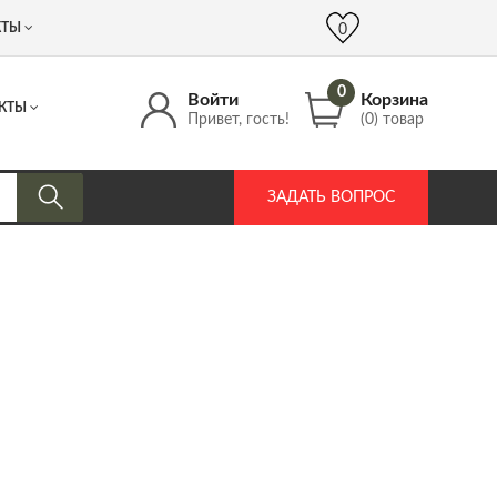
 (917) 537 17 16
info@DrozdPcp.ru
0
КТЫ
0
0
Войти
Корзина
КТЫ
Привет, гость!
(0) товар
ЗАДАТЬ ВОПРОС