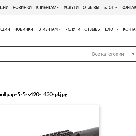
+7
Адрес: г. Москва, Люберцы, Котельнический проезд 13
КЦИИ
НОВИНКИ
КЛИЕНТАМ
УСЛУГИ
ОТЗЫВЫ
БЛОГ
КОНТА
КЦИИ
НОВИНКИ
КЛИЕНТАМ
УСЛУГИ
ОТЗЫВЫ
БЛОГ
КОНТА
bullpap-5-5-s420-r430-pl.jpg