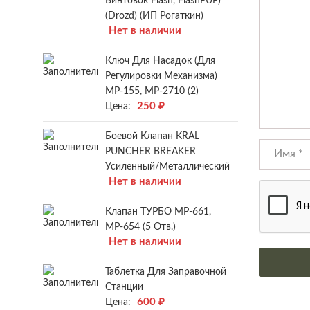
Винтовок Flash, FlashPUP)
(Drozd) (ИП Рогаткин)
Нет в наличии
Ключ Для Насадок (для
Регулировки Механизма)
МР-155, МР-2710 (2)
250
₽
Цена:
Боевой Клапан KRAL
PUNCHER BREAKER
Усиленный/металлический
Нет в наличии
Клапан ТУРБО МР-661,
МР-654 (5 Отв.)
Нет в наличии
Таблетка Для Заправочной
Станции
600
₽
Цена: