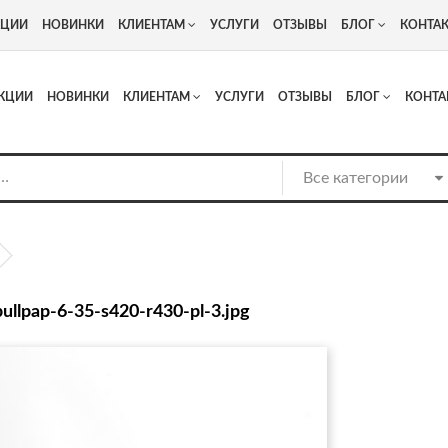
+7
Адрес: г. Москва, Люберцы, Котельнический проезд 13
КЦИИ
НОВИНКИ
КЛИЕНТАМ
УСЛУГИ
ОТЗЫВЫ
БЛОГ
КОНТА
КЦИИ
НОВИНКИ
КЛИЕНТАМ
УСЛУГИ
ОТЗЫВЫ
БЛОГ
КОНТА
bullpap-6-35-s420-r430-pl-3.jpg