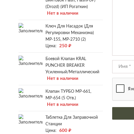
Винтовок Flash, FlashPUP)
(Drozd) (ИП Рогаткин)
Нет в наличии
Ключ Для Насадок (для
Регулировки Механизма)
МР-155, МР-2710 (2)
250
₽
Цена:
Боевой Клапан KRAL
PUNCHER BREAKER
Усиленный/металлический
Нет в наличии
Клапан ТУРБО МР-661,
МР-654 (5 Отв.)
Нет в наличии
Таблетка Для Заправочной
Станции
600
₽
Цена: