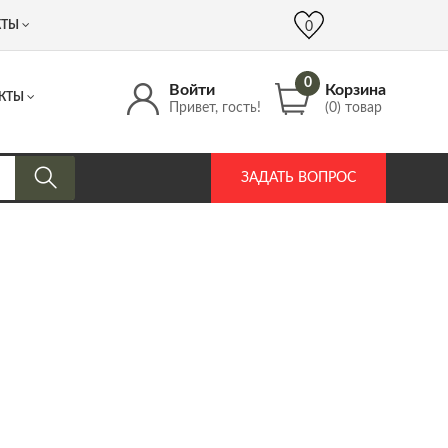
 (917) 537 17 16
info@DrozdPcp.ru
0
КТЫ
0
0
Войти
Корзина
КТЫ
Привет, гость!
(0) товар
ЗАДАТЬ ВОПРОС