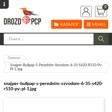
0
КАТАЛОГ
МЕНЮ
Главная
Snajper-Bullpap-S-Perednim-Vzvodom-6-35-S420-R510-Pv-
Pl-1.jpg
snajper-bullpap-s-perednim-vzvodom-6-35-s420-
r510-pv-pl-1.jpg