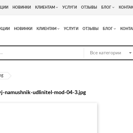
+7
Адрес: г. Москва, Люберцы, Котельнический проезд 13
КЦИИ
НОВИНКИ
КЛИЕНТАМ
УСЛУГИ
ОТЗЫВЫ
БЛОГ
КОНТА
КЦИИ
НОВИНКИ
КЛИЕНТАМ
УСЛУГИ
ОТЗЫВЫ
БЛОГ
КОНТА
pg
yj-namushnik-udlinitel-mod-04-3.jpg