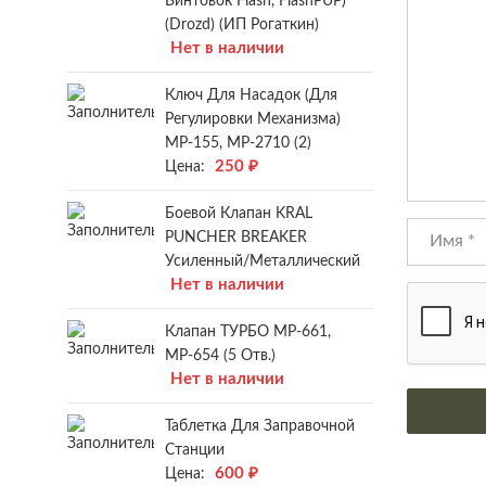
Винтовок Flash, FlashPUP)
(Drozd) (ИП Рогаткин)
Нет в наличии
Ключ Для Насадок (для
Регулировки Механизма)
МР-155, МР-2710 (2)
250
₽
Цена:
Боевой Клапан KRAL
PUNCHER BREAKER
Усиленный/металлический
Нет в наличии
Клапан ТУРБО МР-661,
МР-654 (5 Отв.)
Нет в наличии
Таблетка Для Заправочной
Станции
600
₽
Цена: