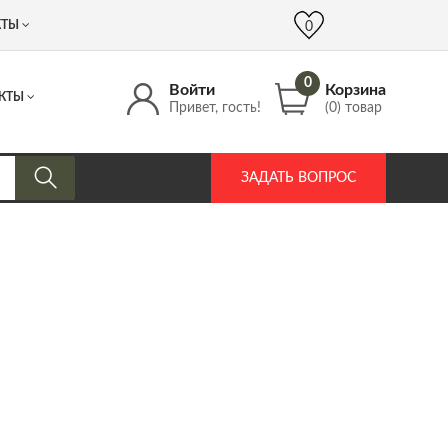
 (917) 537 17 16
info@DrozdPcp.ru
0
КТЫ
0
0
Войти
Корзина
КТЫ
Привет, гость!
(0) товар
ЗАДАТЬ ВОПРОС