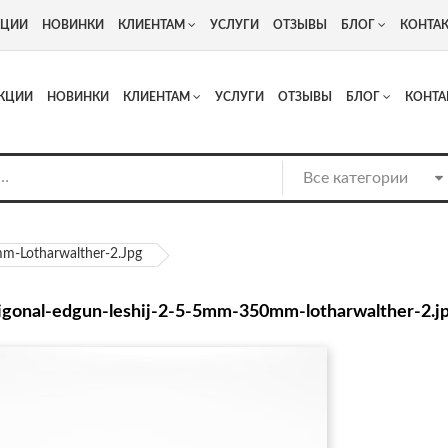
+7
Адрес: г. Москва, Люберцы, Котельнический проезд 13
КЦИИ
НОВИНКИ
КЛИЕНТАМ
УСЛУГИ
ОТЗЫВЫ
БЛОГ
КОНТА
КЦИИ
НОВИНКИ
КЛИЕНТАМ
УСЛУГИ
ОТЗЫВЫ
БЛОГ
КОНТА
mm-Lotharwalther-2.jpg
ligonal-edgun-leshij-2-5-5mm-350mm-lotharwalther-2.j