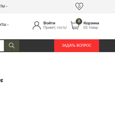
 (917) 537 17 16
info@DrozdPcp.ru
0
КТЫ
0
0
Войти
Корзина
КТЫ
Привет, гость!
(0) товар
ЗАДАТЬ ВОПРОС
pg