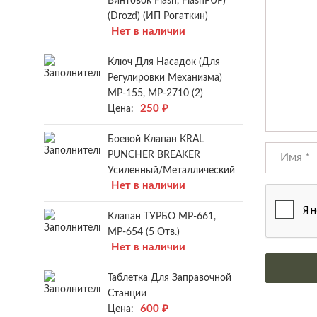
Винтовок Flash, FlashPUP)
(Drozd) (ИП Рогаткин)
Нет в наличии
Ключ Для Насадок (для
Регулировки Механизма)
МР-155, МР-2710 (2)
250
₽
Цена:
Боевой Клапан KRAL
PUNCHER BREAKER
Усиленный/металлический
Нет в наличии
Клапан ТУРБО МР-661,
МР-654 (5 Отв.)
Нет в наличии
Таблетка Для Заправочной
Станции
600
₽
Цена: