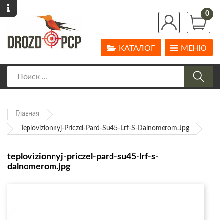
0
КАТАЛОГ
МЕНЮ
Главная
Teplovizionnyj-Priczel-Pard-Su45-Lrf-S-Dalnomerom.jpg
teplovizionnyj-priczel-pard-su45-lrf-s-
dalnomerom.jpg