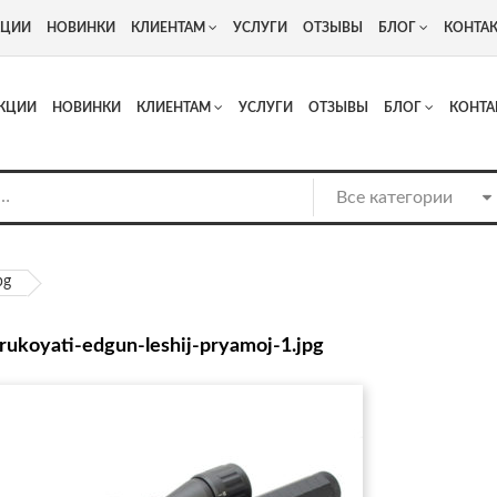
+7
Адрес: г. Москва, Люберцы, Котельнический проезд 13
КЦИИ
НОВИНКИ
КЛИЕНТАМ
УСЛУГИ
ОТЗЫВЫ
БЛОГ
КОНТА
КЦИИ
НОВИНКИ
КЛИЕНТАМ
УСЛУГИ
ОТЗЫВЫ
БЛОГ
КОНТА
pg
-rukoyati-edgun-leshij-pryamoj-1.jpg