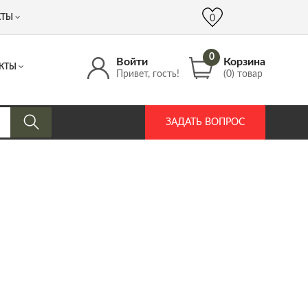
 (917) 537 17 16
info@DrozdPcp.ru
0
КТЫ
0
0
Войти
Корзина
КТЫ
Привет, гость!
(0) товар
ЗАДАТЬ ВОПРОС