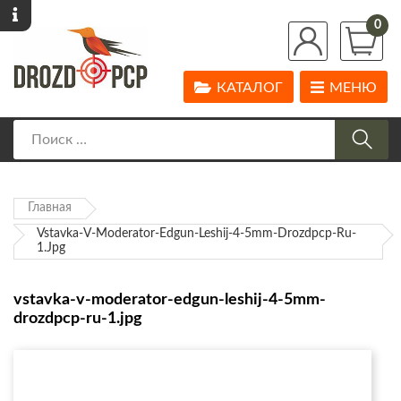
0
КАТАЛОГ
МЕНЮ
Главная
Vstavka-V-Moderator-Edgun-Leshij-4-5mm-Drozdpcp-Ru-
1.jpg
vstavka-v-moderator-edgun-leshij-4-5mm-
drozdpcp-ru-1.jpg