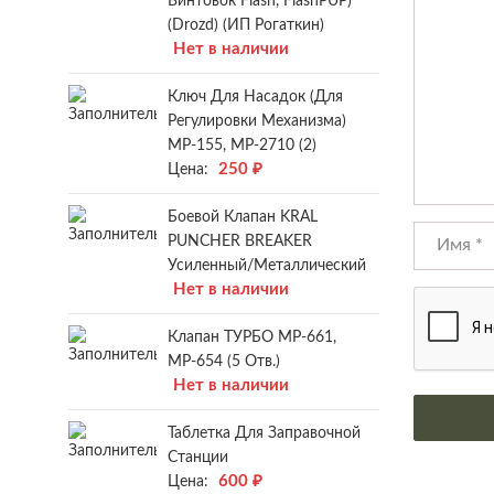
Винтовок Flash, FlashPUP)
(Drozd) (ИП Рогаткин)
Нет в наличии
Ключ Для Насадок (для
Регулировки Механизма)
МР-155, МР-2710 (2)
250
₽
Цена:
Боевой Клапан KRAL
PUNCHER BREAKER
Усиленный/металлический
Нет в наличии
Клапан ТУРБО МР-661,
МР-654 (5 Отв.)
Нет в наличии
Таблетка Для Заправочной
Станции
600
₽
Цена: