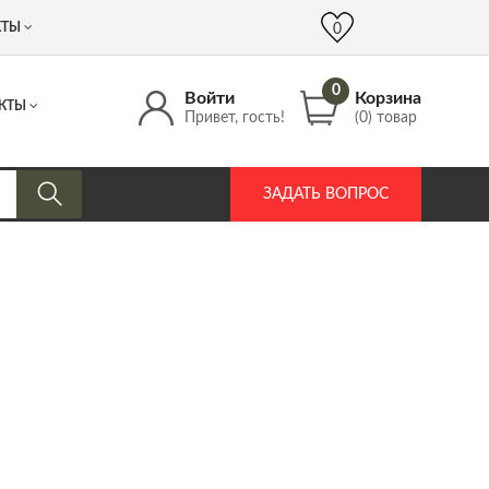
 (917) 537 17 16
info@DrozdPcp.ru
0
КТЫ
0
0
Войти
Корзина
КТЫ
Привет, гость!
(0) товар
ЗАДАТЬ ВОПРОС