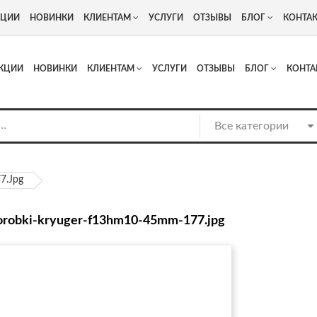
+7
Адрес: г. Москва, Люберцы, Котельнический проезд 13
КЦИИ
НОВИНКИ
КЛИЕНТАМ
УСЛУГИ
ОТЗЫВЫ
БЛОГ
КОНТА
КЦИИ
НОВИНКИ
КЛИЕНТАМ
УСЛУГИ
ОТЗЫВЫ
БЛОГ
КОНТА
7.jpg
orobki-kryuger-f13hm10-45mm-177.jpg