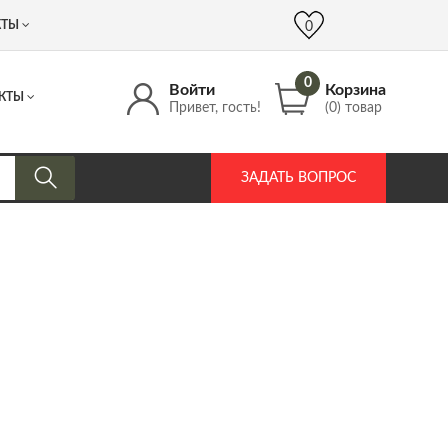
 (917) 537 17 16
info@DrozdPcp.ru
0
КТЫ
0
0
Войти
Корзина
КТЫ
Привет, гость!
(0) товар
ЗАДАТЬ ВОПРОС