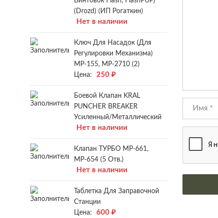
Винтовок Flash, FlashPUP)
(Drozd) (ИП Рогаткин)
Нет в наличии
Ключ Для Насадок (для
Регулировки Механизма)
МР-155, МР-2710 (2)
250
₽
Цена:
Боевой Клапан KRAL
PUNCHER BREAKER
Усиленный/металлический
Нет в наличии
Клапан ТУРБО МР-661,
МР-654 (5 Отв.)
Нет в наличии
Таблетка Для Заправочной
Станции
600
₽
Цена: