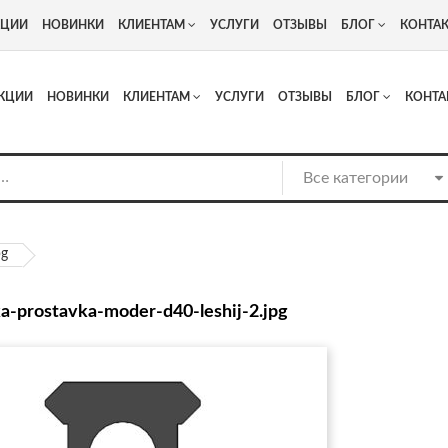
+7
Адрес: г. Москва, Люберцы, Котельнический проезд 13
КЦИИ
НОВИНКИ
КЛИЕНТАМ
УСЛУГИ
ОТЗЫВЫ
БЛОГ
КОНТА
КЦИИ
НОВИНКИ
КЛИЕНТАМ
УСЛУГИ
ОТЗЫВЫ
БЛОГ
КОНТА
pg
a-prostavka-moder-d40-leshij-2.jpg