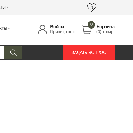
 (917) 537 17 16
info@DrozdPcp.ru
0
КТЫ
0
0
Войти
Корзина
КТЫ
Привет, гость!
(0) товар
ЗАДАТЬ ВОПРОС