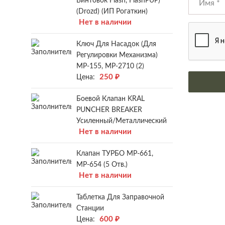
Винтовок Flash, FlashPUP)
(Drozd) (ИП Рогаткин)
Нет в наличии
Ключ Для Насадок (для
Регулировки Механизма)
МР-155, МР-2710 (2)
250
₽
Цена:
Боевой Клапан KRAL
PUNCHER BREAKER
Усиленный/металлический
Нет в наличии
Клапан ТУРБО МР-661,
МР-654 (5 Отв.)
Нет в наличии
Таблетка Для Заправочной
Станции
600
₽
Цена: