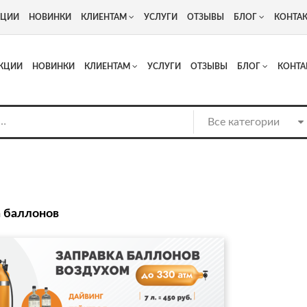
+7
Адрес: г. Москва, Люберцы, Котельнический проезд 13
КЦИИ
НОВИНКИ
КЛИЕНТАМ
УСЛУГИ
ОТЗЫВЫ
БЛОГ
КОНТА
КЦИИ
НОВИНКИ
КЛИЕНТАМ
УСЛУГИ
ОТЗЫВЫ
БЛОГ
КОНТА
а баллонов