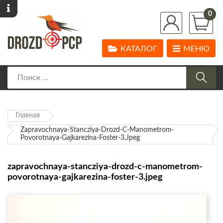
0
КАТАЛОГ
МЕНЮ
Главная
Zapravochnaya-Stancziya-Drozd-C-Manometrom-
Povorotnaya-Gajkarezina-Foster-3.jpeg
zapravochnaya-stancziya-drozd-c-manometrom-
povorotnaya-gajkarezina-foster-3.jpeg