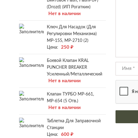
Винтовок Flash, FlashPUP)
(Drozd) (ИП Рогаткин)
Нет в наличии
Ключ Для Насадок (для
Регулировки Механизма)
МР-155, МР-2710 (2)
250
₽
Цена:
Боевой Клапан KRAL
PUNCHER BREAKER
Усиленный/металлический
Нет в наличии
Клапан ТУРБО МР-661,
МР-654 (5 Отв.)
Нет в наличии
Таблетка Для Заправочной
Станции
600
₽
Цена: