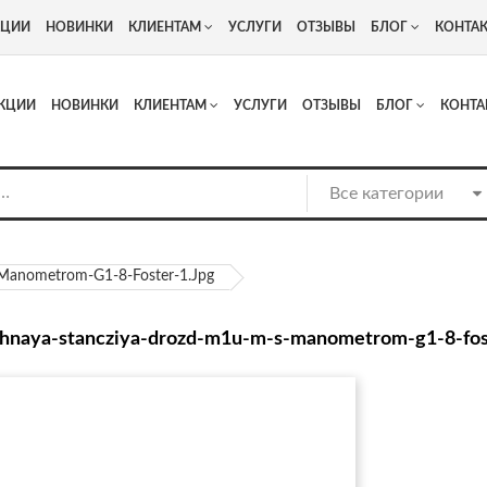
+7
Адрес: г. Москва, Люберцы, Котельнический проезд 13
КЦИИ
НОВИНКИ
КЛИЕНТАМ
УСЛУГИ
ОТЗЫВЫ
БЛОГ
КОНТА
КЦИИ
НОВИНКИ
КЛИЕНТАМ
УСЛУГИ
ОТЗЫВЫ
БЛОГ
КОНТА
Manometrom-G1-8-Foster-1.jpg
hnaya-stancziya-drozd-m1u-m-s-manometrom-g1-8-fost