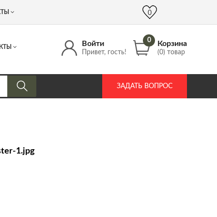
 (917) 537 17 16
info@DrozdPcp.ru
0
КТЫ
0
0
Войти
Корзина
КТЫ
Привет, гость!
(0) товар
ЗАДАТЬ ВОПРОС
er-1.jpg