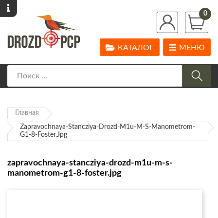
0
КАТАЛОГ
МЕНЮ
Главная
Zapravochnaya-Stancziya-Drozd-M1u-M-S-Manometrom-
G1-8-Foster.jpg
zapravochnaya-stancziya-drozd-m1u-m-s-
manometrom-g1-8-foster.jpg