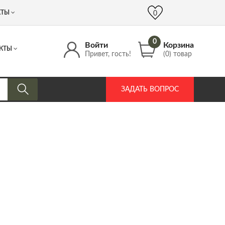
 (917) 537 17 16
info@DrozdPcp.ru
0
КТЫ
0
0
Войти
Корзина
КТЫ
Привет, гость!
(0) товар
ЗАДАТЬ ВОПРОС