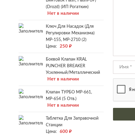
Винтовок Flash, FlashPUP)
(Drozd) (ИП Рогаткин)
Нет в наличии
Ключ Для Насадок (для
Регулировки Механизма)
МР-155, МР-2710 (2)
250
₽
Цена:
Боевой Клапан KRAL
PUNCHER BREAKER
Усиленный/металлический
Нет в наличии
Клапан ТУРБО МР-661,
МР-654 (5 Отв.)
Нет в наличии
Таблетка Для Заправочной
Станции
600
₽
Цена: