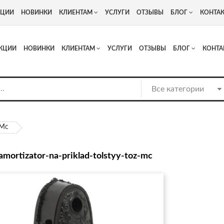
+7
Адрес: г. Москва, Люберцы, Котельнический проезд 13
КЦИИ
НОВИНКИ
КЛИЕНТАМ
УСЛУГИ
ОТЗЫВЫ
БЛОГ
КОНТА
КЦИИ
НОВИНКИ
КЛИЕНТАМ
УСЛУГИ
ОТЗЫВЫ
БЛОГ
КОНТА
-Mc
-amortizator-na-priklad-tolstyy-toz-mc