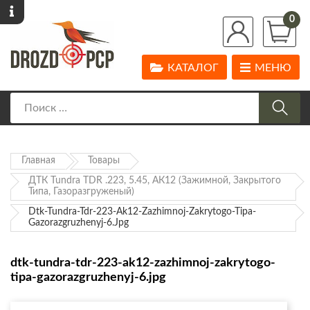
0
КАТАЛОГ
МЕНЮ
Главная
Товары
ДТК Tundra TDR .223, 5.45, АК12 (зажимной, Закрытого
Типа, Газоразгруженый)
Dtk-Tundra-Tdr-223-Ak12-Zazhimnoj-Zakrytogo-Tipa-
Gazorazgruzhenyj-6.jpg
dtk-tundra-tdr-223-ak12-zazhimnoj-zakrytogo-
tipa-gazorazgruzhenyj-6.jpg